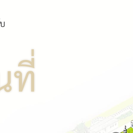
ับ
นที่