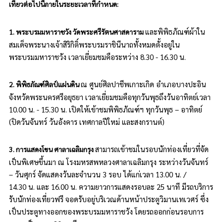
เที่ยวต่อไปนี้ภายในระยะเวลาที่กำหนด:
และพิพิธภัณฑ์ผ้าใน
1. พระบรมมหาราชวัง วัดพระศรีรัตนศาสดาราม
สมเด็จพระนางเจ้าสิริกิติ์พระบรมราชินีนาถทั้งหมดตั้งอยู่ใน
พระบรมมหาราชวัง
เวลาเยี่ยมชมคือระหว่าง
8.30 - 16.30 น.
ณ ศูนย์ศิลปาชีพเกาะเกิด อำเภอบางปะอิน
2. พิพิธภัณฑ์ศิลป์แผ่นดิน
จังหวัดพระนครศรีอยุธยา
เวลาเยี่ยมชมคือทุกวันพุธถึงวันอาทิตย์เวลา
10.00 น.
-
15.30 น.
เปิดให้เข้าชมพิพิธภัณฑ์ฯ ทุกวันพุธ – อาทิตย์
(ปิดวันจันทร์ วันอังคาร
เทศกาลปีใหม่ และสงกรานต์)
สามารถเข้าชมในรอบนักท่องเที่ยวที่จัด
3. การแสดงโขน ศาลาเฉลิมกรุง
เป็นพิเศษขึ้นมา
ณ โรงมหรสพหลวงศาลาเฉลิมกรุง
ระหว่างวันจันทร์
– วันศุกร์ จัดแสดงวันละจำนวน 3 รอบ ได้แก่เวลา
13.00 น.
/
14.30 น.
และ
16.00 น.
ความยาวการแสดงรอบละ 25 นาที
มีรถบริการ
รับนักท่องเที่ยวฟรี จอดรับอยู่บริเวณด้านหน้าประตูวิมานเทเวศร์ ซึ่ง
เป็นประตูทางออกของพระบรมมหาราชวัง โดยรถออกก่อนรอบการ