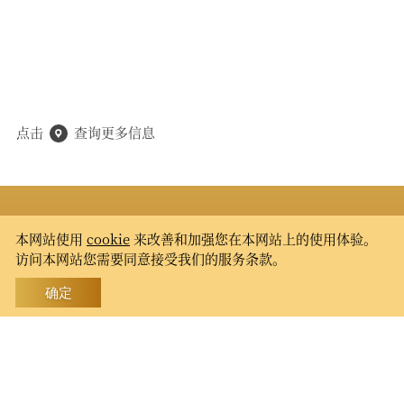
点击
查询更多信息
开放时间
本网站使用
cookie
来改善和加强您在本网站上的使用体验。
访问本网站您需要同意接受我们的服务条款。
每日 8:30 - 16:30
确定
地址
曼谷市帕那空区 (拉达那哥欣- Rattanakosin)
那帕兰路 (Thanon Na Phra Lan)