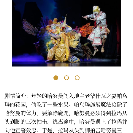
剧情简介：年轻的哈努曼闯入地主老爷什瓦之妻帕乌
玛的花园，偷吃了一些水果。帕乌玛施展魔法废除了
哈努曼的体力。要解除魔咒，哈努曼必须得到拉玛从
头到脚的三次拍击。逃离途中，哈努曼遇上了拉玛并
向他宣誓效忠。于是，拉玛从头到脚拍击哈努曼三